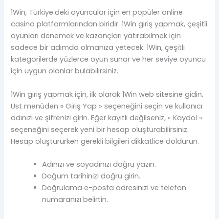
1Win, Türkiye’deki oyuncular için en popüler online
casino platformlarından biridir. 1Win giriş yapmak, çeşitli
oyunları denemek ve kazançları yatırabilmek için
sadece bir adımda olmanıza yetecek. 1Win, çeşitli
kategorilerde yüzlerce oyun sunar ve her seviye oyuncu
için uygun olanlar bulabilirsiniz.
1Win giriş yapmak için, ilk olarak 1Win web sitesine gidin.
Üst menüden « Giriş Yap » seçeneğini seçin ve kullanıcı
adınızı ve şifrenizi girin. Eğer kayıtlı değilseniz, « Kaydol »
seçeneğini seçerek yeni bir hesap oluşturabilirsiniz.
Hesap oluştururken gerekli bilgileri dikkatlice doldurun.
Adınızı ve soyadınızı doğru yazın.
Doğum tarihinizi doğru girin.
Doğrulama e-posta adresinizi ve telefon
numaranızı belirtin.