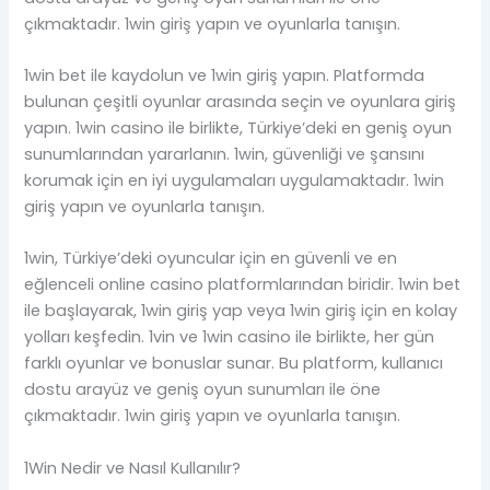
çıkmaktadır. 1win giriş yapın ve oyunlarla tanışın.
1win bet ile kaydolun ve 1win giriş yapın. Platformda
bulunan çeşitli oyunlar arasında seçin ve oyunlara giriş
yapın. 1win casino ile birlikte, Türkiye’deki en geniş oyun
sunumlarından yararlanın. 1win, güvenliği ve şansını
korumak için en iyi uygulamaları uygulamaktadır. 1win
giriş yapın ve oyunlarla tanışın.
1win, Türkiye’deki oyuncular için en güvenli ve en
eğlenceli online casino platformlarından biridir. 1win bet
ile başlayarak, 1win giriş yap veya 1win giriş için en kolay
yolları keşfedin. 1vin ve 1win casino ile birlikte, her gün
farklı oyunlar ve bonuslar sunar. Bu platform, kullanıcı
dostu arayüz ve geniş oyun sunumları ile öne
çıkmaktadır. 1win giriş yapın ve oyunlarla tanışın.
1Win Nedir ve Nasıl Kullanılır?