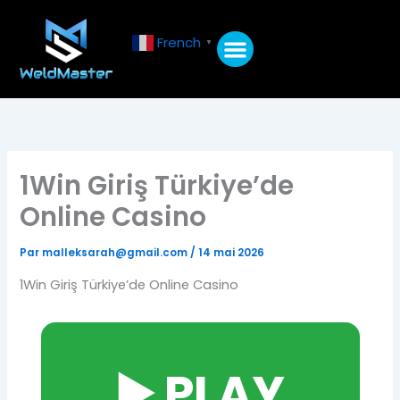
Aller
au
French
▼
contenu
1Win Giriş Türkiye’de
Online Casino
Par
malleksarah@gmail.com
/
14 mai 2026
1Win Giriş Türkiye’de Online Casino
▶️ PLAY