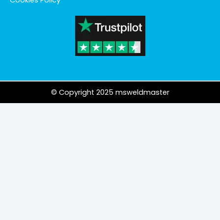
Cookies Policy
© Copyright 2025 msweldmaster