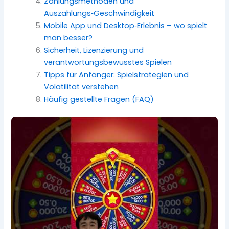
Zahlungsmethoden und
Auszahlungs‑Geschwindigkeit
Mobile App und Desktop‑Erlebnis – wo spielt
man besser?
Sicherheit, Lizenzierung und
verantwortungsbewusstes Spielen
Tipps für Anfänger: Spielstrategien und
Volatilität verstehen
Häufig gestellte Fragen (FAQ)