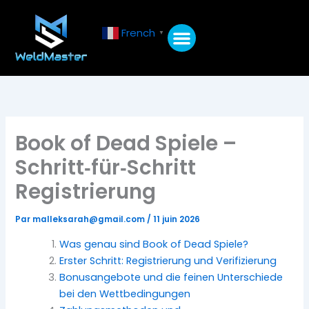
Aller
au
French
▼
contenu
Book of Dead Spiele –
Schritt‑für‑Schritt
Registrierung
Par
malleksarah@gmail.com
/
11 juin 2026
Was genau sind Book of Dead Spiele?
Erster Schritt: Registrierung und Verifizierung
Bonusangebote und die feinen Unterschiede
bei den Wettbedingungen