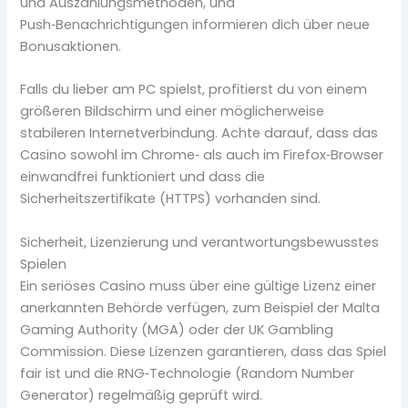
und Auszahlungsmethoden, und
Push‑Benachrichtigungen informieren dich über neue
Bonusaktionen.
Falls du lieber am PC spielst, profitierst du von einem
größeren Bildschirm und einer möglicherweise
stabileren Internetverbindung. Achte darauf, dass das
Casino sowohl im Chrome‑ als auch im Firefox‑Browser
einwandfrei funktioniert und dass die
Sicherheitszertifikate (HTTPS) vorhanden sind.
Sicherheit, Lizenzierung und verantwortungsbewusstes
Spielen
Ein seriöses Casino muss über eine gültige Lizenz einer
anerkannten Behörde verfügen, zum Beispiel der Malta
Gaming Authority (MGA) oder der UK Gambling
Commission. Diese Lizenzen garantieren, dass das Spiel
fair ist und die RNG‑Technologie (Random Number
Generator) regelmäßig geprüft wird.