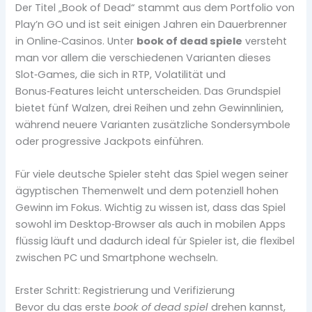
Der Titel „Book of Dead“ stammt aus dem Portfolio von
Play’n GO und ist seit einigen Jahren ein Dauerbrenner
in Online‑Casinos. Unter
book of dead spiele
versteht
man vor allem die verschiedenen Varianten dieses
Slot‑Games, die sich in RTP, Volatilität und
Bonus‑Features leicht unterscheiden. Das Grundspiel
bietet fünf Walzen, drei Reihen und zehn Gewinnlinien,
während neuere Varianten zusätzliche Sondersymbole
oder progressive Jackpots einführen.
Für viele deutsche Spieler steht das Spiel wegen seiner
ägyptischen Themenwelt und dem potenziell hohen
Gewinn im Fokus. Wichtig zu wissen ist, dass das Spiel
sowohl im Desktop‑Browser als auch in mobilen Apps
flüssig läuft und dadurch ideal für Spieler ist, die flexibel
zwischen PC und Smartphone wechseln.
Erster Schritt: Registrierung und Verifizierung
Bevor du das erste
book of dead spiel
drehen kannst,