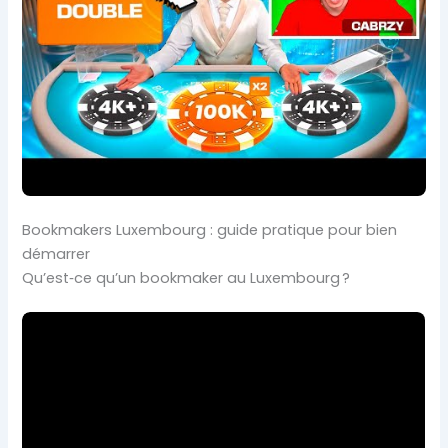
Bookmakers Luxembourg : guide pratique pour bien
démarrer
Qu’est‑ce qu’un bookmaker au Luxembourg ?