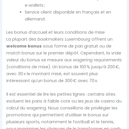
e‑wallets ;
Service client disponible en français et en
allemand.
Les bonus d’accueil et leurs conditions de mise
La plupart des
bookmakers Luxembourg
offrent un
welcome bonus
sous forme de pari gratuit ou de
match bonus sur le premier dépôt. Cependant, la vraie
valeur du bonus se mesure aux
wagering requirements
(conditions de mise). Un bonus de 100 % jusqu’à 200 €,
avec 30 x le montant misé, est souvent plus
intéressant qu’un bonus de 300 € avec 70 x.
Il est essentiel de lire les petites lignes : certains sites
excluent les paris à faible cote ou les jeux de casino du
calcul du wagering. Nous conseillons de privilégier les
promotions qui permettent d’utiliser le bonus sur
plusieurs sports, notamment le football et le tennis,
pour maximiser les chances de le transformer en cash