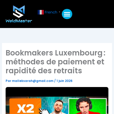
Aller
au
French
▼
contenu
Bookmakers Luxembourg :
méthodes de paiement et
rapidité des retraits
Par
malleksarah@gmail.com
/
1 juin 2026