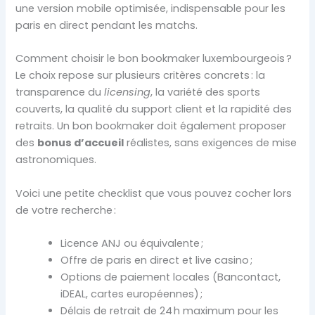
une version mobile optimisée, indispensable pour les
paris en direct pendant les matchs.
Comment choisir le bon bookmaker luxembourgeois ?
Le choix repose sur plusieurs critères concrets : la
transparence du
licensing
, la variété des sports
couverts, la qualité du support client et la rapidité des
retraits. Un bon bookmaker doit également proposer
des
bonus d’accueil
réalistes, sans exigences de mise
astronomiques.
Voici une petite checklist que vous pouvez cocher lors
de votre recherche :
Licence ANJ ou équivalente ;
Offre de paris en direct et live casino ;
Options de paiement locales (Bancontact,
iDEAL, cartes européennes) ;
Délais de retrait de 24 h maximum pour les