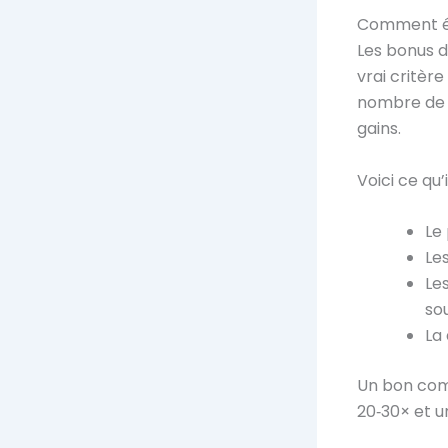
Comment éva
Les bonus d
vrai critère
nombre de f
gains.
Voici ce qu’i
Le 
Les
Le
so
La 
Un bon com
20‑30× et u