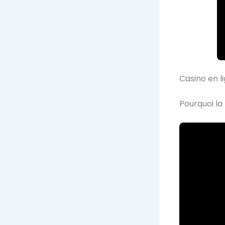
Casino en l
Pourquoi la