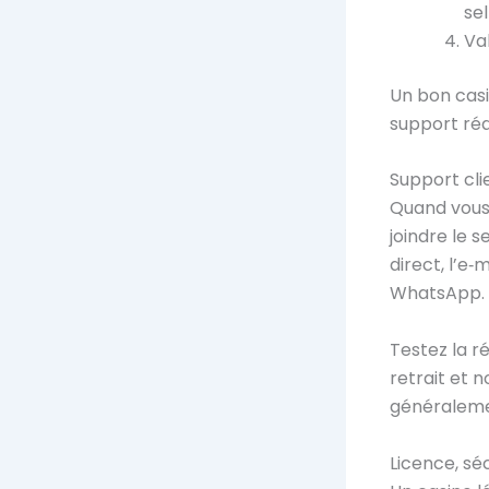
sel
Va
Un bon casi
support réa
Support cli
Quand vous 
joindre le s
direct, l’e
WhatsApp.
Testez la r
retrait et 
généralemen
Licence, sé