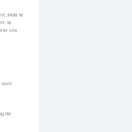
t. Mais le
nt
: le
irer vos
s sont
ng de