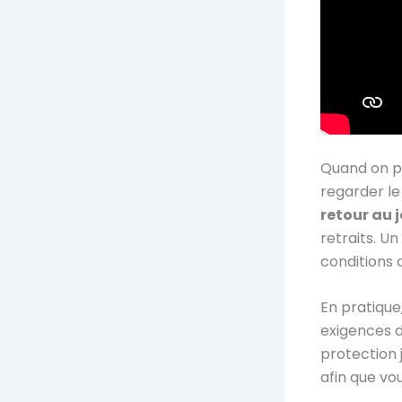
Quand on pa
regarder le
retour au 
retraits. U
conditions 
En pratique,
exigences d
protection j
afin que vo