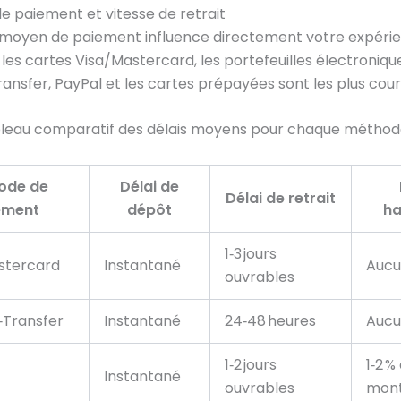
 paiement et vitesse de retrait
 moyen de paiement influence directement votre expérie
les cartes Visa/Mastercard, les portefeuilles électroni
ransfer, PayPal et les cartes prépayées sont les plus cour
ableau comparatif des délais moyens pour chaque méthode
ode de
Délai de
Délai de retrait
ement
dépôt
ha
1‑3 jours
astercard
Instantané
Auc
ouvrables
‑Transfer
Instantané
24‑48 heures
Auc
1‑2 jours
1‑2 %
Instantané
ouvrables
mon