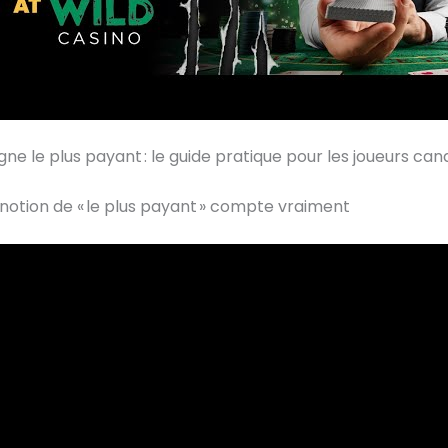
igne le plus payant : le guide pratique pour les joueurs ca
 notion de « le plus payant » compte vraiment