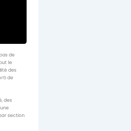
 pas de
out le
dité des
rti de
é, des
 une
 par section