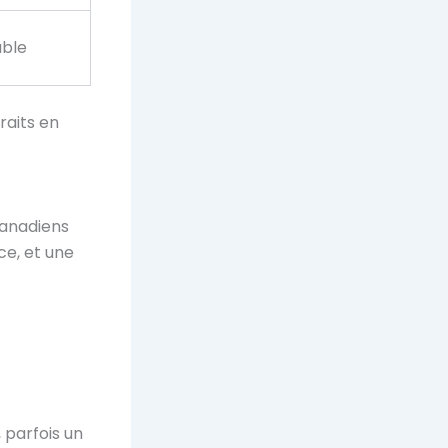
able
raits en
canadiens
ce, et une
 parfois un