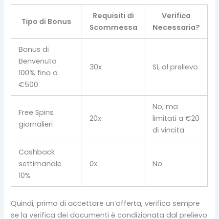
Requisiti di
Verifica
Tipo di Bonus
Scommessa
Necessaria?
Bonus di
Benvenuto
30x
Sì, al prelievo
100% fino a
€500
No, ma
Free Spins
20x
limitati a €20
giornalieri
di vincita
Cashback
settimanale
0x
No
10%
Quindi, prima di accettare un’offerta, verifica sempre
se la verifica dei documenti è condizionata dal prelievo