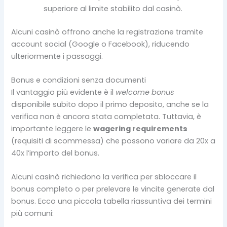
superiore al limite stabilito dal casinò.
Alcuni casinò offrono anche la registrazione tramite
account social (Google o Facebook), riducendo
ulteriormente i passaggi.
Bonus e condizioni senza documenti
Il vantaggio più evidente è il
welcome bonus
disponibile subito dopo il primo deposito, anche se la
verifica non è ancora stata completata. Tuttavia, è
importante leggere le
wagering requirements
(requisiti di scommessa) che possono variare da 20x a
40x l’importo del bonus.
Alcuni casinò richiedono la verifica per sbloccare il
bonus completo o per prelevare le vincite generate dal
bonus. Ecco una piccola tabella riassuntiva dei termini
più comuni: