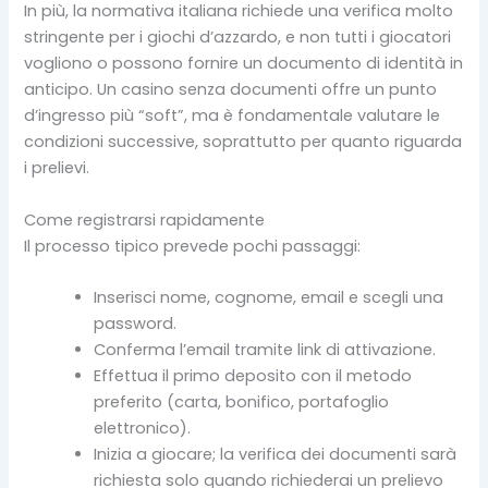
In più, la normativa italiana richiede una verifica molto
stringente per i giochi d’azzardo, e non tutti i giocatori
vogliono o possono fornire un documento di identità in
anticipo. Un casino senza documenti offre un punto
d’ingresso più “soft”, ma è fondamentale valutare le
condizioni successive, soprattutto per quanto riguarda
i prelievi.
Come registrarsi rapidamente
Il processo tipico prevede pochi passaggi:
Inserisci nome, cognome, email e scegli una
password.
Conferma l’email tramite link di attivazione.
Effettua il primo deposito con il metodo
preferito (carta, bonifico, portafoglio
elettronico).
Inizia a giocare; la verifica dei documenti sarà
richiesta solo quando richiederai un prelievo