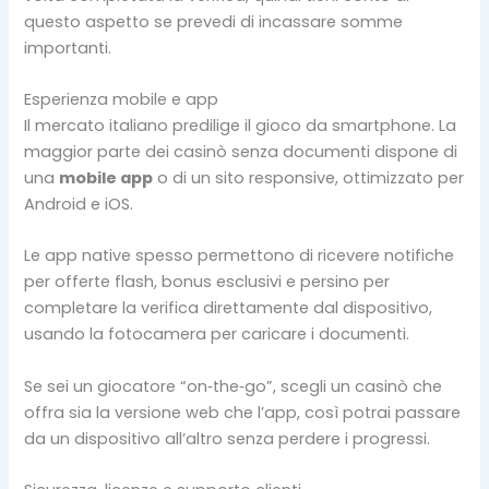
questo aspetto se prevedi di incassare somme
importanti.
Esperienza mobile e app
Il mercato italiano predilige il gioco da smartphone. La
maggior parte dei casinò senza documenti dispone di
una
mobile app
o di un sito responsive, ottimizzato per
Android e iOS.
Le app native spesso permettono di ricevere notifiche
per offerte flash, bonus esclusivi e persino per
completare la verifica direttamente dal dispositivo,
usando la fotocamera per caricare i documenti.
Se sei un giocatore “on‑the‑go”, scegli un casinò che
offra sia la versione web che l’app, così potrai passare
da un dispositivo all’altro senza perdere i progressi.