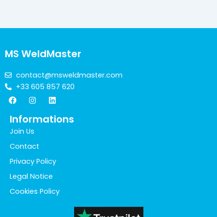
MS WeldMaster
O Porto, Portugal
contact@msweldmaster.com
+33 605 857 620
F
I
L
a
n
i
c
s
n
Informations
e
t
k
b
a
e
Join Us
o
g
d
o
r
i
Contact
k
a
n
m
Privacy Policy
Legal Notice
Cookies Policy