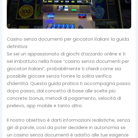
Casino senza documenti per giocatori italiani: la guida
definitiva
Se sei un appassionato di giochi d’azzardo online e ti
sei imbattuto nella frase “casino senza documenti per
giocatori italiani”, probabilmente ti chiedi come sia
possibile giocare senza fornire la solita verifica
d’identità. Questa guida pratica ti accompagna passo
dopo passo, dal concetto di base alle scelte più
concrete: bonus, metodi di pagamento, velocità di
prelievo, app mobile e tanto altro.
Il nostro obiettivo è darti informazioni realistiche, senza
giri di parole, così da poter decidere in autonomia se
un casino senza documenti è adatto alle tue esigenze