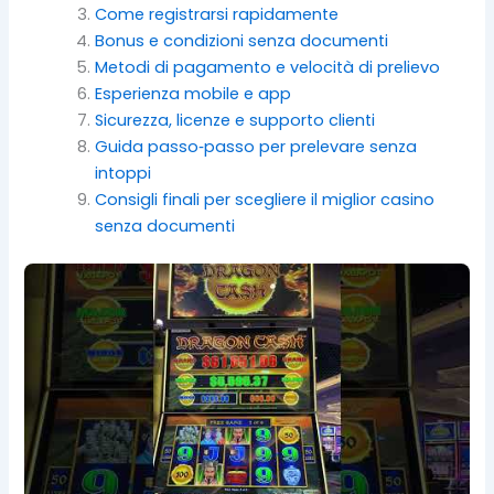
Come registrarsi rapidamente
Bonus e condizioni senza documenti
Metodi di pagamento e velocità di prelievo
Esperienza mobile e app
Sicurezza, licenze e supporto clienti
Guida passo‑passo per prelevare senza
intoppi
Consigli finali per scegliere il miglior casino
senza documenti