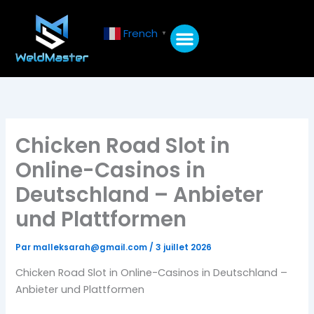
Aller
au
French
▼
contenu
Chicken Road Slot in
Online-Casinos in
Deutschland – Anbieter
und Plattformen
Par
malleksarah@gmail.com
/
3 juillet 2026
Chicken Road Slot in Online-Casinos in Deutschland –
Anbieter und Plattformen