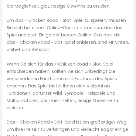
die Möglichkeit gibt, riesige Gewinne zu erzielen.
Um das « Chicken Road » Slot-Spiel zu spielen, müssen
Sie sich bei einem Online-Casino anmelden, das das
Spiel anbietet. Einige der besten Online-Casinos, die
das « Chicken Road » Slot-Spiel anbieten, sind Mr Green,
Unibet und Betsson.
Wenn Sie sich für das « Chicken Road » Slot-Spiel
entschieden haben, sollten Sie sich unbedingt die
verschiedenen Funktionen und Features des Spiels
ansehen. Das Spiel bietet Ihnen eine Vielzahl an
Funktionen, darunter Wild-Symbole, Freispiele und
Multiplikatoren, die Ihnen helfen, riesige Gewinne zu
erzielen.
Das « Chicken Road » Slot-Spiel ist ein großartiger Weg,
um Ihre Freizeit zu verbringen und vielleicht sogar einige