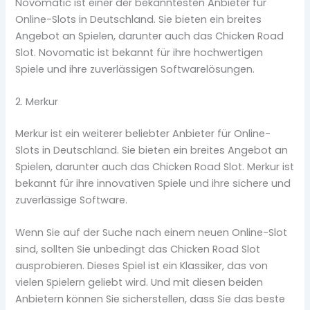
Novomatic ist einer der bekanntesten Anbieter für
Online-Slots in Deutschland. Sie bieten ein breites
Angebot an Spielen, darunter auch das Chicken Road
Slot. Novomatic ist bekannt für ihre hochwertigen
Spiele und ihre zuverlässigen Softwarelösungen.
2. Merkur
Merkur ist ein weiterer beliebter Anbieter für Online-
Slots in Deutschland. Sie bieten ein breites Angebot an
Spielen, darunter auch das Chicken Road Slot. Merkur ist
bekannt für ihre innovativen Spiele und ihre sichere und
zuverlässige Software.
Wenn Sie auf der Suche nach einem neuen Online-Slot
sind, sollten Sie unbedingt das Chicken Road Slot
ausprobieren. Dieses Spiel ist ein Klassiker, das von
vielen Spielern geliebt wird. Und mit diesen beiden
Anbietern können Sie sicherstellen, dass Sie das beste