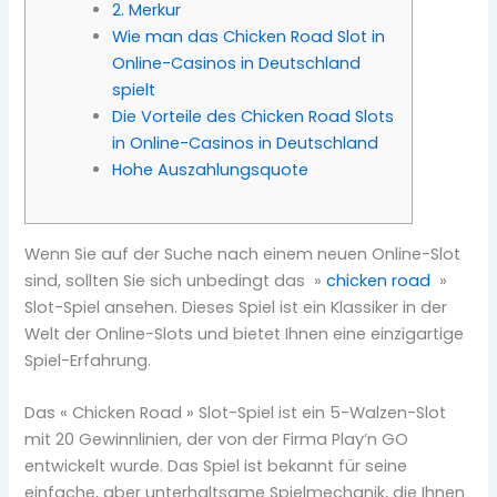
2. Merkur
Wie man das Chicken Road Slot in
Online-Casinos in Deutschland
spielt
Die Vorteile des Chicken Road Slots
in Online-Casinos in Deutschland
Hohe Auszahlungsquote
Wenn Sie auf der Suche nach einem neuen Online-Slot
sind, sollten Sie sich unbedingt das »
chicken road
»
Slot-Spiel ansehen. Dieses Spiel ist ein Klassiker in der
Welt der Online-Slots und bietet Ihnen eine einzigartige
Spiel-Erfahrung.
Das « Chicken Road » Slot-Spiel ist ein 5-Walzen-Slot
mit 20 Gewinnlinien, der von der Firma Play’n GO
entwickelt wurde. Das Spiel ist bekannt für seine
einfache, aber unterhaltsame Spielmechanik, die Ihnen