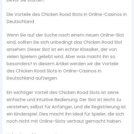
bevor Sie starten.
Die Vorteile des Chicken Road Slots in Online-Casinos in
Deutschland
Wenn Sie auf der Suche nach einem neuen Online-Slot
sind, sollten Sie sich unbedingt das Chicken Road Slot
ansehen. Dieser Slot ist ein echter Klassiker, der von
vielen Spielern geliebt wird. Aber was macht ihn so
besonders? In diesem Artikel werden wir die Vorteile
des Chicken Road Slots in Online-Casinos in
Deutschland aufzeigen.
Ein wichtiger Vorteil des Chicken Road Slots ist seine
einfache und intuitive Bedienung. Der Slot ist leicht zu
verstehen, selbst für Anfänger, und die Registrierung ist
ein Kinderspiel. Dies macht ihn ideal für Spieler, die sich
noch nicht mit Online-Slots vertraut gemacht haben.