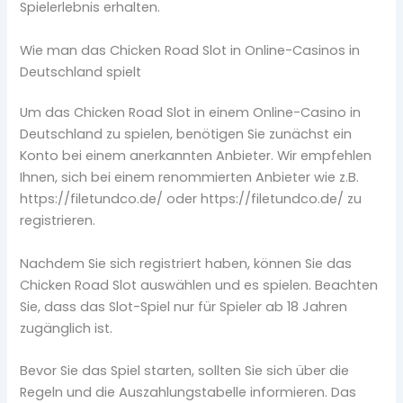
Spielerlebnis erhalten.
Wie man das Chicken Road Slot in Online-Casinos in
Deutschland spielt
Um das Chicken Road Slot in einem Online-Casino in
Deutschland zu spielen, benötigen Sie zunächst ein
Konto bei einem anerkannten Anbieter. Wir empfehlen
Ihnen, sich bei einem renommierten Anbieter wie z.B.
https://filetundco.de/ oder https://filetundco.de/ zu
registrieren.
Nachdem Sie sich registriert haben, können Sie das
Chicken Road Slot auswählen und es spielen. Beachten
Sie, dass das Slot-Spiel nur für Spieler ab 18 Jahren
zugänglich ist.
Bevor Sie das Spiel starten, sollten Sie sich über die
Regeln und die Auszahlungstabelle informieren. Das