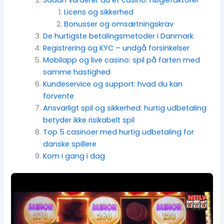
Licens og sikkerhed
Bonusser og omsætningskrav
De hurtigste betalingsmetoder i Danmark
Registrering og KYC – undgå forsinkelser
Mobilapp og live casino: spil på farten med
samme hastighed
Kundeservice og support: hvad du kan
forvente
Ansvarligt spil og sikkerhed: hurtig udbetaling
betyder ikke risikabelt spil
Top 5 casinoer med hurtig udbetaling for
danske spillere
Kom i gang i dag