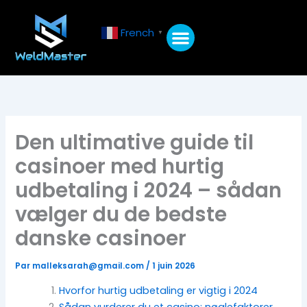
Aller
au
French
▼
contenu
Den ultimative guide til
casinoer med hurtig
udbetaling i 2024 – sådan
vælger du de bedste
danske casinoer
Par
malleksarah@gmail.com
/
1 juin 2026
Hvorfor hurtig udbetaling er vigtig i 2024
Sådan vurderer du et casino: nøglefaktorer