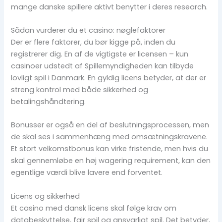
mange danske spillere aktivt benytter i deres research.
Sådan vurderer du et casino: nøglefaktorer
Der er flere faktorer, du bør kigge på, inden du
registrerer dig. En af de vigtigste er licensen – kun
casinoer udstedt af Spillemyndigheden kan tilbyde
lovligt spil i Danmark. En gyldig licens betyder, at der er
streng kontrol med både sikkerhed og
betalingshåndtering.
Bonusser er også en del af beslutningsprocessen, men
de skal ses i sammenhæng med omsætningskravene.
Et stort velkomstbonus kan virke fristende, men hvis du
skal gennemløbe en høj wagering requirement, kan den
egentlige værdi blive lavere end forventet.
Licens og sikkerhed
Et casino med dansk licens skal følge krav om
databeskyttelse, fair spil og ansvarligt spil. Det betyder,