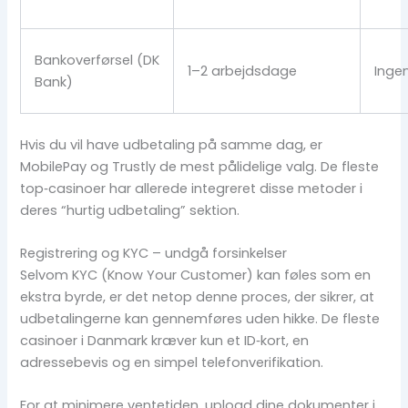
Bankoverførsel (DK
1–2 arbejdsdage
Inge
Bank)
Hvis du vil have udbetaling på samme dag, er
MobilePay og Trustly de mest pålidelige valg. De fleste
top‑casinoer har allerede integreret disse metoder i
deres “hurtig udbetaling” sektion.
Registrering og KYC – undgå forsinkelser
Selvom KYC (Know Your Customer) kan føles som en
ekstra byrde, er det netop denne proces, der sikrer, at
udbetalingerne kan gennemføres uden hikke. De fleste
casinoer i Danmark kræver kun et ID‑kort, en
adressebevis og en simpel telefonverifikation.
For at minimere ventetiden, upload dine dokumenter i