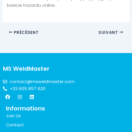
świecie hazardu online.
PRÉCÉDENT
SUIVANT
MS WeldMaster
O Porto, Portugal
contact@msweldmaster.com
+33 605 857 620
F
I
L
a
n
i
c
s
n
Informations
e
t
k
b
a
e
Join Us
o
g
d
o
r
i
Contact
k
a
n
m