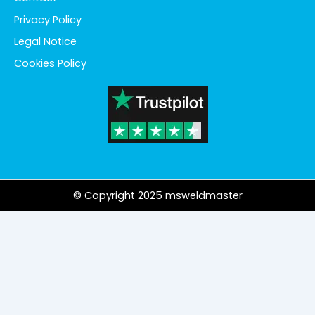
k
a
n
m
Privacy Policy
Legal Notice
Cookies Policy
© Copyright 2025 msweldmaster