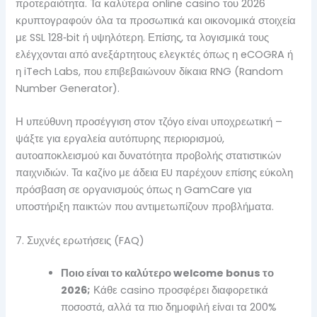
προτεραιότητα. Τα καλύτερα online casino του 2026
κρυπτογραφούν όλα τα προσωπικά και οικονομικά στοιχεία
με SSL 128‑bit ή υψηλότερη. Επίσης, τα λογισμικά τους
ελέγχονται από ανεξάρτητους ελεγκτές όπως η eCOGRA ή
η iTech Labs, που επιβεβαιώνουν δίκαια RNG (Random
Number Generator).
Η υπεύθυνη προσέγγιση στον τζόγο είναι υποχρεωτική –
ψάξτε για εργαλεία αυτόπυρης περιορισμού,
αυτοαποκλεισμού και δυνατότητα προβολής στατιστικών
παιχνιδιών. Τα καζίνο με άδεια EU παρέχουν επίσης εύκολη
πρόσβαση σε οργανισμούς όπως η GamCare για
υποστήριξη παικτών που αντιμετωπίζουν προβλήματα.
7. Συχνές ερωτήσεις (FAQ)
Ποιο είναι το καλύτερο welcome bonus το
2026;
Κάθε casino προσφέρει διαφορετικά
ποσοστά, αλλά τα πιο δημοφιλή είναι τα 200%