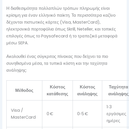
Η διαθεσιμότητα πολλαπλών τρόπων πληρωμής είναι
κρίσιμη για έναν ελληνικό παίκτη. Τα περισσότερα καζίνο
δέχονται πιστωτικές κάρτες (Visa, MasterCard),
ηλεκτρονικά πορτοφόλια όπως Skrill, Neteller, και τοπικές
επιλογές όπως το Paysafecard ή το τραπεζικό μεταφορά
μέσω SEPA.
Ακολουθεί ένας σύγκριτος πίνακας που δείχνει τα πιο
συνηθισμένα μέσα, τα τυπικά κόστη και την ταχύτητα
ανάληψης:
Κόστος
Κόστος
Ταχύτητα
Μέθοδος
κατάθεσης
ανάληψης
ανάληψης
1‑3
Visa /
0 €
0‑5 €
εργάσιμες
MasterCard
ημέρες