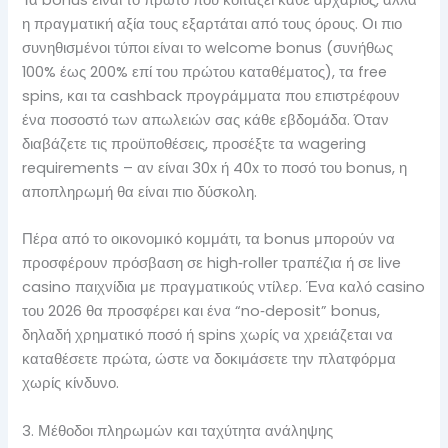
η πραγματική αξία τους εξαρτάται από τους όρους. Οι πιο
συνηθισμένοι τύποι είναι το welcome bonus (συνήθως
100% έως 200% επί του πρώτου καταθέματος), τα free
spins, και τα cashback προγράμματα που επιστρέφουν
ένα ποσοστό των απωλειών σας κάθε εβδομάδα. Όταν
διαβάζετε τις προϋποθέσεις, προσέξτε τα wagering
requirements – αν είναι 30x ή 40x το ποσό του bonus, η
αποπληρωμή θα είναι πιο δύσκολη.
Πέρα από το οικονομικό κομμάτι, τα bonus μπορούν να
προσφέρουν πρόσβαση σε high‑roller τραπέζια ή σε live
casino παιχνίδια με πραγματικούς ντίλερ. Ένα καλό casino
του 2026 θα προσφέρει και ένα “no‑deposit” bonus,
δηλαδή χρηματικό ποσό ή spins χωρίς να χρειάζεται να
καταθέσετε πρώτα, ώστε να δοκιμάσετε την πλατφόρμα
χωρίς κίνδυνο.
3. Μέθοδοι πληρωμών και ταχύτητα ανάληψης