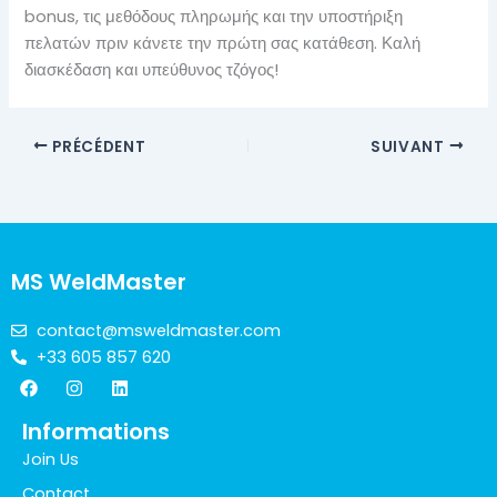
bonus, τις μεθόδους πληρωμής και την υποστήριξη
πελατών πριν κάνετε την πρώτη σας κατάθεση. Καλή
διασκέδαση και υπεύθυνος τζόγος!
PRÉCÉDENT
SUIVANT
MS WeldMaster
O Porto, Portugal
contact@msweldmaster.com
+33 605 857 620
F
I
L
a
n
i
c
s
n
Informations
e
t
k
b
a
e
Join Us
o
g
d
o
r
i
Contact