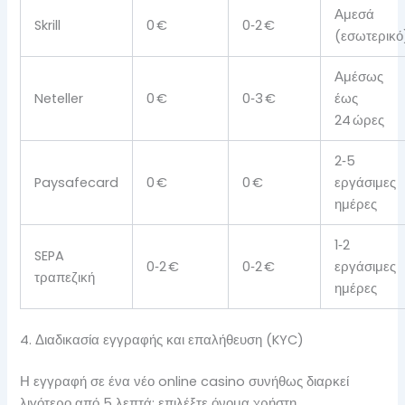
Αμεσά
Skrill
0 €
0‑2 €
(εσωτερικό
Αμέσως
Neteller
0 €
0‑3 €
έως
24 ώρες
2‑5
Paysafecard
0 €
0 €
εργάσιμες
ημέρες
1‑2
SEPA
0‑2 €
0‑2 €
εργάσιμες
τραπεζική
ημέρες
4. Διαδικασία εγγραφής και επαλήθευση (KYC)
Η εγγραφή σε ένα νέο online casino συνήθως διαρκεί
λιγότερο από 5 λεπτά: επιλέξτε όνομα χρήστη,