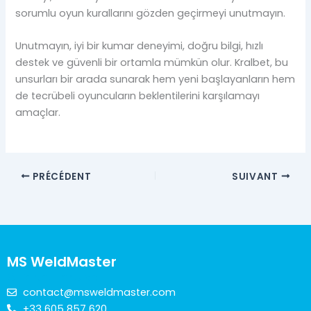
sorumlu oyun kurallarını gözden geçirmeyi unutmayın.
Unutmayın, iyi bir kumar deneyimi, doğru bilgi, hızlı
destek ve güvenli bir ortamla mümkün olur. Kralbet, bu
unsurları bir arada sunarak hem yeni başlayanların hem
de tecrübeli oyuncuların beklentilerini karşılamayı
amaçlar.
PRÉCÉDENT
SUIVANT
MS WeldMaster
O Porto, Portugal
contact@msweldmaster.com
+33 605 857 620