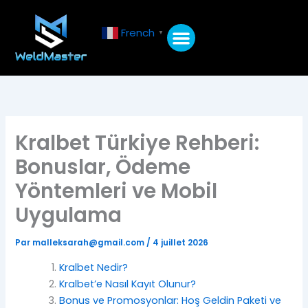
Aller
au
French
▼
contenu
Kralbet Türkiye Rehberi:
Bonuslar, Ödeme
Yöntemleri ve Mobil
Uygulama
Par
malleksarah@gmail.com
/
4 juillet 2026
Kralbet Nedir?
Kralbet’e Nasıl Kayıt Olunur?
Bonus ve Promosyonlar: Hoş Geldin Paketi ve