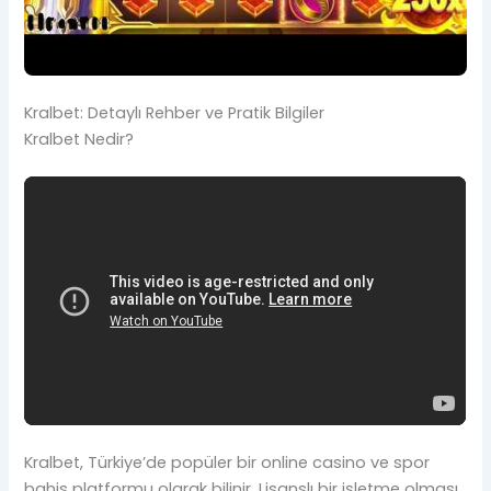
Kralbet: Detaylı Rehber ve Pratik Bilgiler
Kralbet Nedir?
Kralbet, Türkiye’de popüler bir online casino ve spor
bahis platformu olarak bilinir. Lisanslı bir işletme olması,