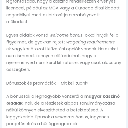
legfontosabb, hogy a kaszinó rendelkezzen érvényes
licenccel, például az MGA vagy a Curacao által kiadott
engedéllyel, mert ez biztosítja a szabályozott
működést.
Egyes oldalak vonzó
welcome bonus
-okkal hívják fel a
figyelmet, de gyakran rejtett
wagering requirements
-
ek vagy korlátozott kifizetési opciók vannak. Ha ezeket
nem ismered, könnyen előfordulhat, hogy a
nyereményed nem kerül kifizetésre, vagy csak alacsony
összegben.
Bónuszok és promóciók – Mit kell tudni?
A bónuszok a legnagyobb vonzerői a
magyar kaszinó
oldalak
-nak, de a részletek alapos tanulmányozása
nélkül könnyen elveszítheted a befektetésed. A
leggyakoribb típusok a
welcome bonus
, ingyenes
pörgetések és a hűségprogramok.