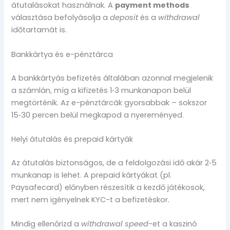
átutalásokat használnak. A
payment methods
választása befolyásolja a
deposit
és a
withdrawal
időtartamát is.
Bankkártya és e-pénztárca
A bankkártyás befizetés általában azonnal megjelenik
a számlán, míg a kifizetés 1‑3 munkanapon belül
megtörténik. Az e-pénztárcák gyorsabbak – sokszor
15‑30 percen belül megkapod a nyereményed.
Helyi átutalás és prepaid kártyák
Az átutalás biztonságos, de a feldolgozási idő akár 2‑5
munkanap is lehet. A prepaid kártyákat (pl.
Paysafecard) előnyben részesítik a kezdő játékosok,
mert nem igényelnek KYC-t a befizetéskor.
Mindig ellenőrizd a
withdrawal speed
-et a kaszinó