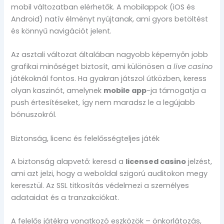
mobil változatban elérhetők. A mobilappok (iOS és
Android) natív élményt nyújtanak, ami gyors betöltést
és könnyű navigációt jelent.
Az asztali változat általában nagyobb képernyőn jobb
grafikai minőséget biztosít, ami különösen a
live casino
játékoknál fontos. Ha gyakran játszol útközben, keress
olyan kaszinót, amelynek
mobile app
-ja támogatja a
push értesítéseket, így nem maradsz le a legújabb
bónuszokról.
Biztonság, licenc és felelősségteljes játék
A biztonság alapvető: keresd a
licensed casino
jelzést,
ami azt jelzi, hogy a weboldal szigorú auditokon megy
keresztül. Az SSL titkosítás védelmezi a személyes
adataidat és a tranzakciókat.
A felelős játékra vonatkozó eszközök – önkorlátozás,