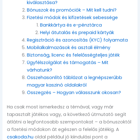
kiválasztása?
Bónuszok és promóciók – Mit kell tudni?
Fizetési módok és kifizetések sebessége
Bankkártya és e-pénztárca
Helyi átutalás és prepaid kártyák
Regisztráció és azonosítás (KYC) folyamata
Mobilalkalmazások és asztali élmény
Biztonság, licenc és felelősségteljes játék
Ügyfélszolgálat és támogatás – Mit
várhatunk?
Összehasonlító táblázat a legnépszerűbb
magyar kaszinó oldalakról
Összegzés – Hogyan válasszunk okosan?
Ha csak most ismerkedsz a témával, vagy már
tapasztalt játékos vagy, a következő útmutató segít
átlátni a legfontosabb szempontokat – a bónuszoktól
a fizetési módokon át egészen a felelős játékig. A
csakoda.hu
oldal például jó kiindulási pont a