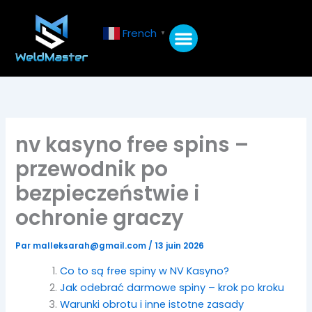
Aller
au
French
▼
contenu
nv kasyno free spins –
przewodnik po
bezpieczeństwie i
ochronie graczy
Par
malleksarah@gmail.com
/
13 juin 2026
Co to są free spiny w NV Kasyno?
Jak odebrać darmowe spiny – krok po kroku
Warunki obrotu i inne istotne zasady