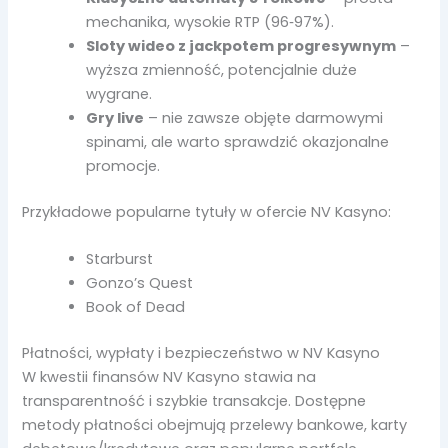
mechanika, wysokie RTP (96‑97%).
Sloty wideo z jackpotem progresywnym
–
wyższa zmienność, potencjalnie duże
wygrane.
Gry live
– nie zawsze objęte darmowymi
spinami, ale warto sprawdzić okazjonalne
promocje.
Przykładowe popularne tytuły w ofercie NV Kasyno:
Starburst
Gonzo’s Quest
Book of Dead
Płatności, wypłaty i bezpieczeństwo w NV Kasyno
W kwestii finansów NV Kasyno stawia na
transparentność i szybkie transakcje. Dostępne
metody płatności obejmują przelewy bankowe, karty