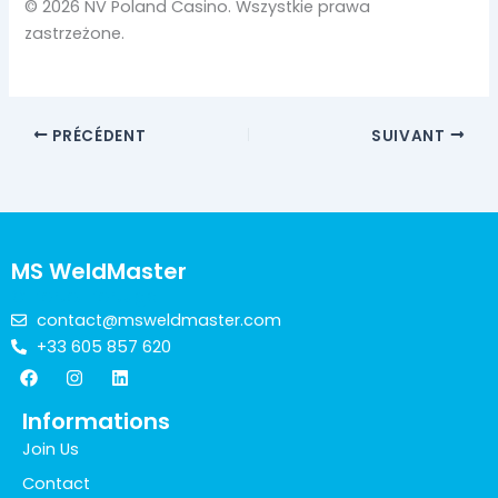
© 2026 NV Poland Casino. Wszystkie prawa
zastrzeżone.
PRÉCÉDENT
SUIVANT
MS WeldMaster
O Porto, Portugal
contact@msweldmaster.com
+33 605 857 620
F
I
L
a
n
i
c
s
n
Informations
e
t
k
b
a
e
Join Us
o
g
d
o
r
i
Contact
k
a
n