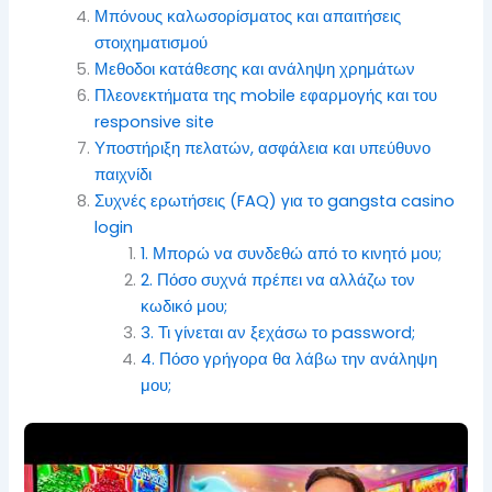
Μπόνους καλωσορίσματος και απαιτήσεις
στοιχηματισμού
Μεθοδοι κατάθεσης και ανάληψη χρημάτων
Πλεονεκτήματα της mobile εφαρμογής και του
responsive site
Υποστήριξη πελατών, ασφάλεια και υπεύθυνο
παιχνίδι
Συχνές ερωτήσεις (FAQ) για το gangsta casino
login
1. Μπορώ να συνδεθώ από το κινητό μου;
2. Πόσο συχνά πρέπει να αλλάζω τον
κωδικό μου;
3. Τι γίνεται αν ξεχάσω το password;
4. Πόσο γρήγορα θα λάβω την ανάληψη
μου;