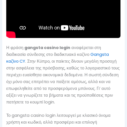
Η φράση
gangsta casino login
αναφέρεται στη
διαδικασία σύνδεσης στο διαδικτυακό καζίνο
Gangsta
καζίνο CY
. Στην Κύπρο, οι παίκτες δίνουν μεγάλη προσοχή
στην ασφάλεια της πρόσβασης, καθώς το λογαριαστικό τους
περιέχει ευαίσθητα οικονομικά δεδομένα. Η σωστή σύνδεση
όχι μόνο σας επιτρέπει να παίξετε αμέσως, αλλά και να
επωφεληθείτε από τα προσφερόμενα μπόνους. Γι’ αυτό
αξίζει να γνωρίζετε τα βήματα και τις προϋποθέσεις πριν
πατήσετε το κουμπί login.
Το gangsta casino login λειτουργεί με κλασικό όνομα
χρήστη και κωδικό, αλλά προσφέρει και επιλογή