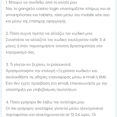
1. Μπορώ να συνδεθώ από το κινητό μου;
Ναι, το gangsta casino login υποστηρίζεται πλήρως και σε
smartphones και tablets, τόσο μέσω του mobile site όσο
και μέσω της επίσημης εφαρμογής.
2. Πόσο συχνά πρέπει να αλλάζω τον κωδικό μου;
Συνιστάται να αλλάζετε τον κωδικό τουλάχιστον κάθε 3‑4
μήνες ή όταν παρατηρήσετε ύποπτη δραστηριότητα στο
λογαριασμό σας.
3. Τι γίνεται αν ξεχάσω το password;
Χρησιμοποιήστε την επιλογή «Ξεχάσατε κωδικό;» και
ακολουθήστε τις οδηγίες επαναφοράς μέσω e‑mail ή SMS.
Εάν δεν έχετε πρόσβαση στο email, επικοινωνήστε με την
υποστήριξη για επιβεβαίωση ταυτοτήτων.
4. Πόσο γρήγορα θα λάβω την ανάληψη μου;
Οι πιο γρήγορες αναλήψεις γίνονται μέσω ηλεκτρονικού
πορτοφολίου και ολοκληρώνονται σε 12‑24 ώρες. Οι