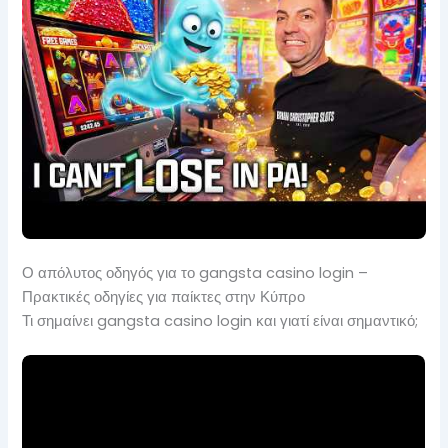
Ο απόλυτος οδηγός για το gangsta casino login –
Πρακτικές οδηγίες για παίκτες στην Κύπρο
Τι σημαίνει gangsta casino login και γιατί είναι σημαντικό;