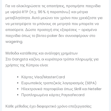
Για να ολοκληρώσετε τις απαιτήσεις, προτιμήστε παιχνίδια
με υψηλό RTP (π.χ. 96 % ή παραπάνω) και μέτρια
μεταβλητότητα. Αυτό μειώνει τον χρόνο που χρειάζεστε για
να μετατρέψετε το μπόνους σε μετρητά που μπορείτε να
αποσύρετε. Δώστε προσοχή στις εξαιρέσεις – ορισμένα
παιχνίδια όπως το βίντεο poker δεν συνεισφέρουν στο
wagering.
Μεθοδοι κατάθεσης και ανάληψη χρημάτων
Στο Gangsta καζίνο, οι κυριότεροι τρόποι πληρωμής για
χρήστες της Κύπρου είναι:
Κάρτες Visa/MasterCard
Ευρωπαϊκός τραπεζικός λογαριασμός (SEPA)
Ηλεκτρονικά πορτοφόλια όπως Skrill και Neteller
Προπληρωμένα κάρτες Paysafecard
Κάθε μέθοδος έχει διαφορετικό χρόνο επεξεργασίας: