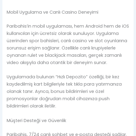
Mobil Uygulama ve Canlı Casino Deneyimi
Paribahis’in mobil uygulaması, hem Android hem de iOS
kullanıcıları için ücretsiz olarak sunuluyor. Uygulama
üzerinden spor bahisleri, canlı casino ve slot oyunlarına
sorunsuz erişim sağlanır. Özellikle canlı krupiyelerle
oynanan rulet ve blackjack masaları, gerçek zamanlı
video akışıyla daha otantik bir deneyim sunar.
Uygulamada bulunan “Hızlı Depozito” özelliği, bir kez
kaydedilmiş kart bilgileriyle tek tıkla para yatırmanıza
olanak tanır. Ayrıca, bonus bildirimleri ve özel
promosyonlar doğrudan mobil cihazınıza push
bildirimleri olarak iletilir.
Müşteri Desteği ve Güvenlik
Paribahis, 7/24 canlı sohbet ve e‑posta desteği sağlar.