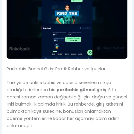
Paribahis Güncel Giriş: Pratik Rehber ve İpuçları
Türkiye’de online bahis ve casino severlerin sıkça
aradığı terimlerden biri
paribahis güncel giriş
. Site
adresi zaman zaman değişebildiği için, doğru ve güncel
linki bulmak ilk adımda kritik. Bu rehberde, giriş adresini
bulmaktan kayıt sürecine, bonusları anlamaktan
ödeme yöntemlerine kadar her aşamayı adım adım
anlatacağız.