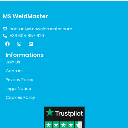
MS WeldMaster
O Porto, Portugal
contact@msweldmaster.com
+33 605 857 620
F
I
L
a
n
i
c
s
n
Informations
e
t
k
b
a
e
Join Us
o
g
d
o
r
i
Contact
k
a
n
m
Privacy Policy
Legal Notice
Cookies Policy