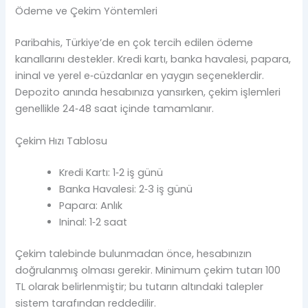
Ödeme ve Çekim Yöntemleri
Paribahis, Türkiye’de en çok tercih edilen ödeme
kanallarını destekler. Kredi kartı, banka havalesi, papara,
ininal ve yerel e‑cüzdanlar en yaygın seçeneklerdir.
Depozito anında hesabınıza yansırken, çekim işlemleri
genellikle 24‑48 saat içinde tamamlanır.
Çekim Hızı Tablosu
Kredi Kartı: 1‑2 iş günü
Banka Havalesi: 2‑3 iş günü
Papara: Anlık
Ininal: 1‑2 saat
Çekim talebinde bulunmadan önce, hesabınızın
doğrulanmış olması gerekir. Minimum çekim tutarı 100
TL olarak belirlenmiştir; bu tutarın altındaki talepler
sistem tarafından reddedilir.