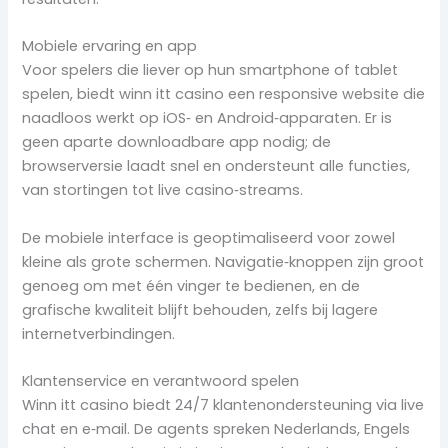
Mobiele ervaring en app
Voor spelers die liever op hun smartphone of tablet
spelen, biedt winn itt casino een responsive website die
naadloos werkt op iOS‑ en Android‑apparaten. Er is
geen aparte downloadbare app nodig; de
browserversie laadt snel en ondersteunt alle functies,
van stortingen tot live casino‑streams.
De mobiele interface is geoptimaliseerd voor zowel
kleine als grote schermen. Navigatie‑knoppen zijn groot
genoeg om met één vinger te bedienen, en de
grafische kwaliteit blijft behouden, zelfs bij lagere
internetverbindingen.
Klantenservice en verantwoord spelen
Winn itt casino biedt 24/7 klantenondersteuning via live
chat en e‑mail. De agents spreken Nederlands, Engels