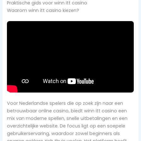
Praktische gids voor winn itt casino
Waarom winn itt casino kiezen?
Voor Nederlandse spelers die op zoek zijn naar een
betrouwbaar online casino, biedt winn itt casino een
mix van moderne spellen, snelle uitbetalingen en een
overzichtelijke website. De focus ligt op een soepele
gebruikerservaring, waardoor zowel beginners als
ervaren gokkers zich thuis voelen. Het platform heeft