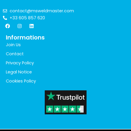
O Porto, Portugal
contact@msweldmaster.com
+33 605 857 620
F
I
L
a
n
i
c
s
n
Informations
e
t
k
b
a
e
Join Us
o
g
d
o
r
i
Contact
k
a
n
m
Privacy Policy
Legal Notice
Cookies Policy