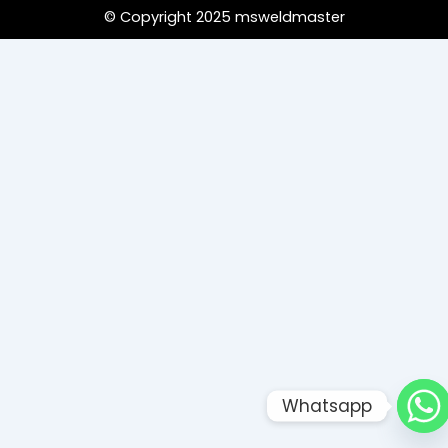
© Copyright 2025 msweldmaster
Whatsapp