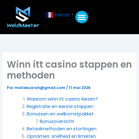
Aller
au
French
▼
contenu
Winn itt casino stappen en
methoden
Par
malleksarah@gmail.com
/
11 mai 2026
Waarom winn itt casino kiezen?
Registratie en eerste stappen
Bonussen en welkomstpakket
Bonusoverzicht
Betaalmethoden en stortingen
Opnames: snelheid en limieten