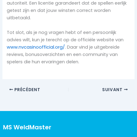
autoriteit. Een licentie garandeert dat de spellen eerlijk
getest zijn en dat jouw winsten correct worden
uitbetaald.
Tot slot, als je nog vragen hebt of een persoonlijk
advies wilt, kun je terecht op de officiële website van
www.nvcasinoofficial.org/
. Daar vind je uitgebreide
reviews, bonusoverzichten en een community van
spelers die hun ervaringen delen.
PRÉCÉDENT
SUIVANT
MS WeldMaster
O Porto, Portugal