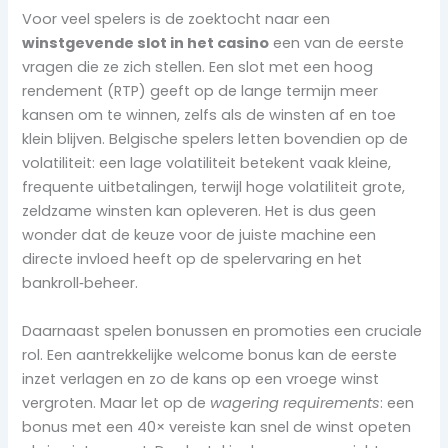
Voor veel spelers is de zoektocht naar een
winstgevende slot in het casino
een van de eerste
vragen die ze zich stellen. Een slot met een hoog
rendement (RTP) geeft op de lange termijn meer
kansen om te winnen, zelfs als de winsten af en toe
klein blijven. Belgische spelers letten bovendien op de
volatiliteit: een lage volatiliteit betekent vaak kleine,
frequente uitbetalingen, terwijl hoge volatiliteit grote,
zeldzame winsten kan opleveren. Het is dus geen
wonder dat de keuze voor de juiste machine een
directe invloed heeft op de spelervaring en het
bankroll‑beheer.
Daarnaast spelen bonussen en promoties een cruciale
rol. Een aantrekkelijke welcome bonus kan de eerste
inzet verlagen en zo de kans op een vroege winst
vergroten. Maar let op de
wagering requirements
: een
bonus met een 40× vereiste kan snel de winst opeten