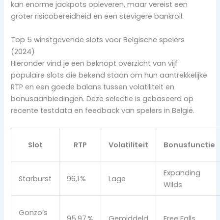
kan enorme jackpots opleveren, maar vereist een
groter risicobereidheid en een stevigere bankroll.
Top 5 winstgevende slots voor Belgische spelers
(2024)
Hieronder vind je een beknopt overzicht van vijf
populaire slots die bekend staan om hun aantrekkelijke
RTP en een goede balans tussen volatiliteit en
bonusaanbiedingen. Deze selectie is gebaseerd op
recente testdata en feedback van spelers in België.
Slot
RTP
Volatiliteit
Bonusfunctie
Expanding
Starburst
96,1 %
Lage
Wilds
Gonzo’s
95,97 %
Gemiddeld
Free Falls