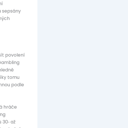
ní
u sepsány
mných
mít povolení
 Gambling
hledně
Díky tomu
ěhnou podle
ká hráče
ing
 30‑ až