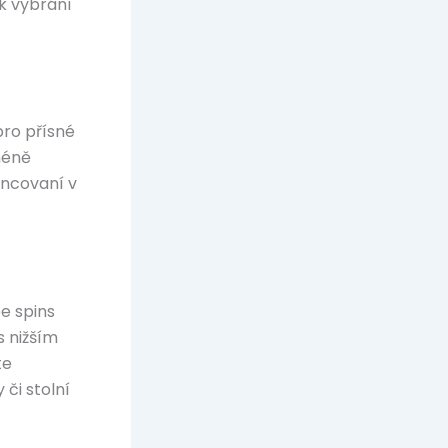
k vybrání
pro přísné
méně
encovaní v
ee spins
 nižším
te
 či stolní