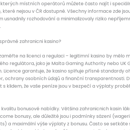
ěkterých místních operátorů můžete často najít i speciál
 které nejsou v ČR dostupné. Všechny informace zde jso
m usnadnily rozhodování a minimalizovaly riziko nepříje
.
správné zahranicni kasino?
zaměřte na licenci a regulaci – legitimní kasino by mělo 
ého regulátora, jako je Malta Gaming Authority nebo UK
 Licence garantuje, že kasino splňuje přísné standardy o
er, ochrany osobních údajů a finanční transparentnosti. 
 s klidem, že vaše peníze jsou v bezpečí a výplaty prob
 kvalitu bonusové nabídky. Většina zahranicnich kasin lá
come bonusy, ale důležité jsou i podmínky sázení (wager
s) a maximální výše výplaty z bonusu. Často se setkáte s