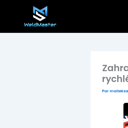
Aller
au
contenu
Zahra
rychl
Par
malleks