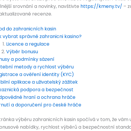
ilnější srovnání a novinky, navštivte
https://kmeny.tv/
– z
aktualizované recenze.
od do zahranicních kasin
k vybrat správné zahranicni kasino?
Licence a regulace
Výběr bonusu
nusy a podmínky sázení
atební metody a rychlost výběru
gistrace a ověření identity (KYC)
ilní aplikace a uživatelský zážitek
kaznická podpora a bezpečnost
dpovědné hraní a ochrana hráče
rnutí a doporučení pro české hráče
tránka výběru zahranicních kasin spočívá v tom, že vám
onusové nabídky, rychlost výběrů a bezpečnostní standa