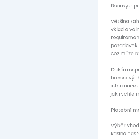
Bonusy a p
Většina zah
vklad a vol
requirement
požadavek 4
což může b
Dalším aspe
bonusových 
informace o
jak rychle 
Platební m
Výběr vhodn
kasina čast