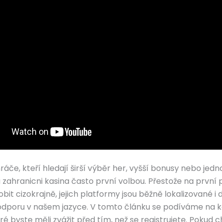
ráče, kteří hledají širší výběr her, vyšší bonusy nebo jedn
u zahranicni kasina často první volbou. Přestože na první
it cizokrajně, jejich platformy jsou běžně lokalizované i 
podporu v našem jazyce. V tomto článku se podíváme na 
eré byste měli zvážit před tím, než se registrujete. Pokud 