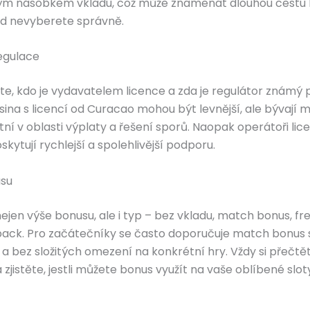
m násobkem vkladu, což může znamenat dlouhou cestu 
ud nevyberete správně.
egulace
řte, kdo je vydavatelem licence a zda je regulátor známý 
sina s licencí od Curacao mohou být levnější, ale bývají 
ní v oblasti výplaty a řešení sporů. Naopak operátoři lic
skytují rychlejší a spolehlivější podporu.
su
 nejen výše bonusu, ale i typ – bez vkladu, match bonus, fr
ack. Pro začátečníky se často doporučuje match bonus s
 bez složitých omezení na konkrétní hry. Vždy si přečtě
zjistěte, jestli můžete bonus využít na vaše oblíbené sloty