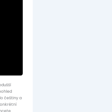
odušší
 pohled
do češtiny a
konkrétní
chcete