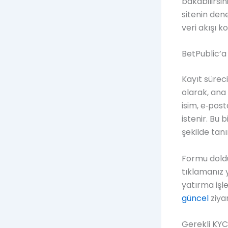
bakabilirsini
sitenin den
veri akışı k
BetPublic’a
Kayıt sürec
olarak, ana
isim, e‑post
istenir. Bu 
şekilde tanı
Formu doldu
tıklamanız y
yatırma işle
güncel
ziyar
Gerekli KY