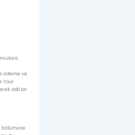
unculara
ikle ödeme ve
w Your
rek adil bir
ng” bölümüne