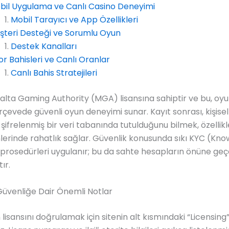
bil Uygulama ve Canlı Casino Deneyimi
Mobil Tarayıcı ve App Özellikleri
şteri Desteği ve Sorumlu Oyun
Destek Kanalları
or Bahisleri ve Canlı Oranlar
Canlı Bahis Stratejileri
alta Gaming Authority (MGA) lisansına sahiptir ve bu, oy
rçevede güvenli oyun deneyimi sunar. Kayıt sonrası, kişisel
in şifrelenmiş bir veri tabanında tutulduğunu bilmek, özell
lerinde rahatlık sağlar. Güvenlik konusunda sıkı KYC (Kno
rosedürleri uygulanır; bu da sahte hesapların önüne geçe
ır.
Güvenliğe Dair Önemli Notlar
n lisansını doğrulamak için sitenin alt kısmındaki “Licensi