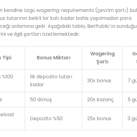
n kendine özgü
wagering requirements
(çevrim şartı) bul
us tutarının belirli bir katı kadar bahis yapılmadan para
eği anlamına gelir. Aşağıdaki tablo, BetPublic’ın sunduğ
ini ve ilgili şartları özetlemektedir.
Wagering
Ge
 Tipi
Bonus Miktarı
Şartı
n %100
İlk depozito tutarı
30x bonus
7 g
kadar
s
50 dönüş
20x kazanç
5 g
Reload
Depozito %50
25x bonus
3 g