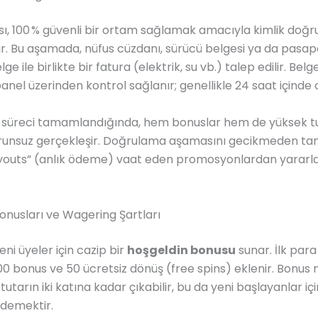
sı, 100 % güvenli bir ortam sağlamak amacıyla kimlik doğ
ır. Bu aşamada, nüfus cüzdanı, sürücü belgesi ya da pasapo
ge ile birlikte bir fatura (elektrik, su vb.) talep edilir. Belge
anel üzerinden kontrol sağlanır; genellikle 24 saat içinde 
süreci tamamlandığında, hem bonuslar hem de yüksek tu
sorunsuz gerçekleşir. Doğrulama aşamasını gecikmeden 
ayouts” (anlık ödeme) vaat eden promosyonlardan yararl
onusları ve Wagering Şartları
eni üyeler için cazip bir
hoşgeldin bonusu
sunar. İlk par
00 bonus ve 50 ücretsiz dönüş (free spins) eklenir. Bonus m
 tutarın iki katına kadar çıkabilir, bu da yeni başlayanlar iç
 demektir.