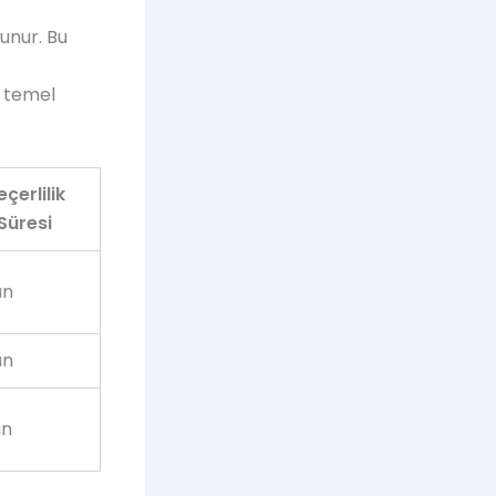
unur. Bu
u temel
çerlilik
Süresi
ün
ün
ün