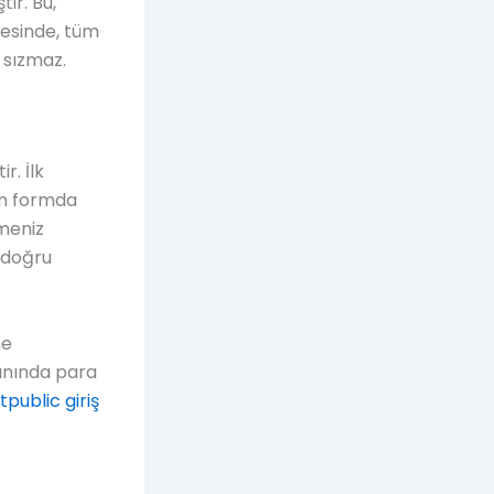
tir. Bu,
yesinde, tüm
ı sızmaz.
r. İlk
lan formda
rmeniz
e doğru
ne
 anında para
tpublic giriş