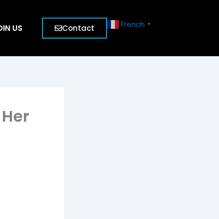
French
▼
OIN US
Contact
 Her