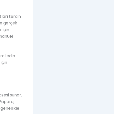
tları tercih
ve gerçek
 için
 manuel
ol edin.
için
zesi sunar.
(Papara,
 genellikle