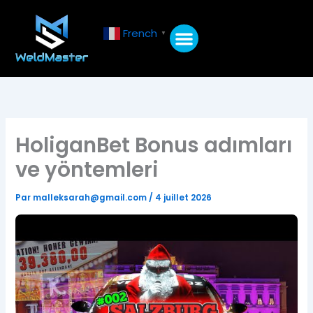
Aller
au
French
▼
contenu
HoliganBet Bonus adımları
ve yöntemleri
Par
malleksarah@gmail.com
/
4 juillet 2026