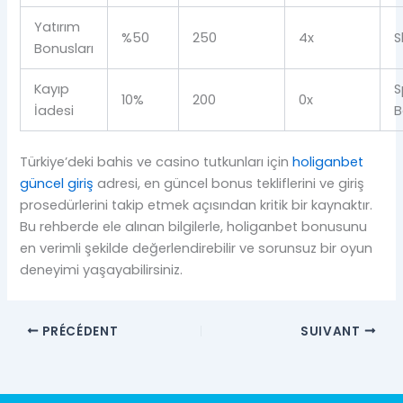
Yatırım
%50
250
4x
S
Bonusları
Kayıp
S
10%
200
0x
İadesi
B
Türkiye’deki bahis ve casino tutkunları için
holiganbet
güncel giriş
adresi, en güncel bonus tekliflerini ve giriş
prosedürlerini takip etmek açısından kritik bir kaynaktır.
Bu rehberde ele alınan bilgilerle, holiganbet bonusunu
en verimli şekilde değerlendirebilir ve sorunsuz bir oyun
deneyimi yaşayabilirsiniz.
PRÉCÉDENT
SUIVANT