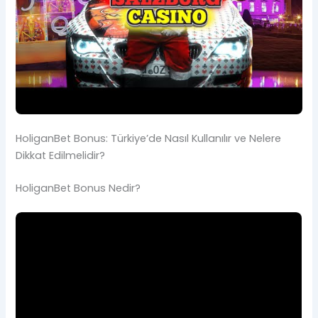
HoliganBet Bonus: Türkiye’de Nasıl Kullanılır ve Nelere
Dikkat Edilmelidir?
HoliganBet Bonus Nedir?