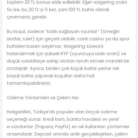
toplam 20 TL bonus elde edilebilir. Eğer wagering oranı
5x ise, bu 20 TL’yi 5 kez, yani 100 TL bahis olarak
çevirmeniz gerekir.
Bu koşul, sadece “katkı sağlayan oyunlar” (örneğin
slotlar, rulet) için geçerli olabilir; canlı casino ya da spor
bahisleri bazen sayılmaz. Wagering sürecini
hızlandırmak için yüksek RTP (oyuncuya iade oranı) ve
düşük volatiliteye sahip slotları tercih etmek mantıklı bir
stratejidir. Ayrıca, birden çok küçük bahis yerine tek
büyük bahis yaparak koşulları daha hızlı
tamamlayabilirsiniz.
Ödeme Yöntemleri ve Çekim Hızı
HoliganBet, Türkiye’de popüler olan birçok ödeme
seçeneği sunar. Kredi kartı, banka havalesi ve yerel
e‑cüzdanlar (Papara, PayFix) en sık kullanılan yöntemler
arasındadır. Deposit anında anlık gerçekleşirken, çekim