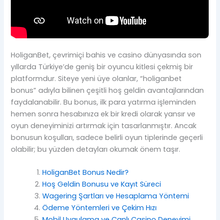
HoliganBet, çevrimiçi bahis ve casino dünyasında son
yıllarda Türkiye’de geniş bir oyuncu kitlesi çekmiş bir
platformdur. Siteye yeni üye olanlar, “holiganbet
bonus” adıyla bilinen çeşitli hoş geldin avantajlarından
faydalanabilir. Bu bonus, ilk para yatırma işleminden
hemen sonra hesabınıza ek bir kredi olarak yansır ve
oyun deneyiminizi artırmak için tasarlanmıştır. Ancak
bonusun koşulları, sadece belirli oyun tiplerinde geçerli
olabilir; bu yüzden detayları okumak önem taşır.
HoliganBet Bonus Nedir?
Hoş Geldin Bonusu ve Kayıt Süreci
Wagering Şartları ve Hesaplama Yöntemi
Ödeme Yöntemleri ve Çekim Hızı
Mobil Uygulama ve Canlı Casino Deneyimi