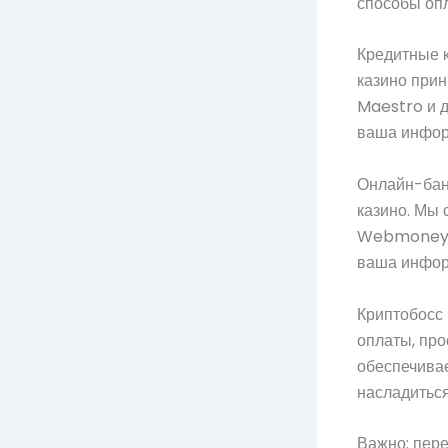
способы опл
Кредитные к
казино прин
Maestro и д
ваша инфор
Онлайн-банк
казино. Мы 
Webmoney и 
ваша инфор
Криптобосс 
оплаты, про
обеспечивае
насладиться
Важно: пере