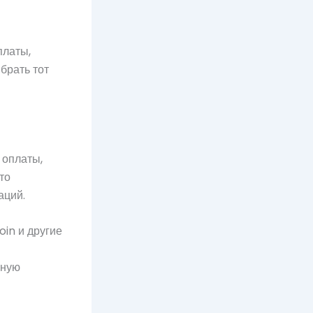
платы,
брать тот
 оплаты,
то
аций.
oin и другие
ьную