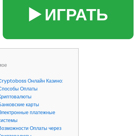
▶️ ИГРАТЬ
мое
Cryptoboss Онлайн Казино:
Способы Оплаты
Криптовалюты
Банковские карты
Электронные платежные
системы
Возможности Оплаты через