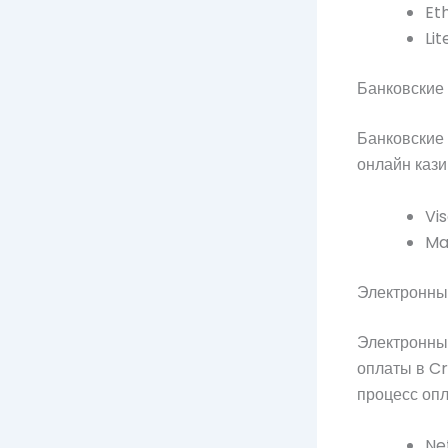
Et
Li
Банковские
Банковские 
онлайн кази
Vi
Ma
Электронны
Электронные
оплаты в C
процесс опл
Ne