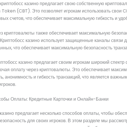
 криптобосс казино предлагает свою собственную криптова
Token (CBT). Это позволяет игрокам использовать свои C
вых счетов, что обеспечивает максимальную гибкость и удо
ез криптовалюты также обеспечивает максимальную безопа
 Криптобосс казино использует защищенные каналы связи 
нных, что обеспечивает максимальную безопасность транза
иптобосс казино предлагает своим игрокам широкий спектр
ючая оплату через криптовалюты. Это обеспечивает макси
ь, анонимность и гибкость транзакций, что является важны
игроков.
собы Оплаты: Кредитные Карточки и Онлайн-Банки
казино предлагает несколько способов оплаты, чтобы обес
езопасность для своих игроков. В этом разделе мы рассмот