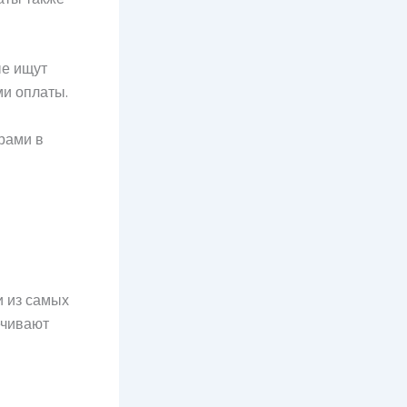
ые ищут
ми оплаты.
рами в
и из самых
ечивают