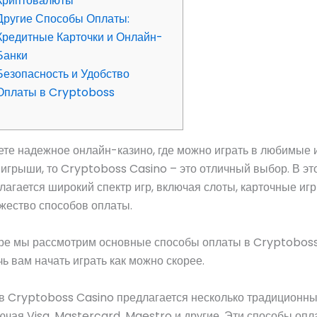
Криптовалюты
Другие Способы Оплаты:
Кредитные Карточки и Онлайн-
Банки
Безопасность и Удобство
Оплаты в Cryptoboss
те надежное онлайн-казино, где можно играть в любимые 
игрыши, то Cryptoboss Casino – это отличный выбор. В э
лагается широкий спектр игр, включая слоты, карточные игр
жество способов оплаты.
оре мы рассмотрим основные способы оплаты в Cryptoboss
ь вам начать играть как можно скорее.
 в Cryptoboss Casino предлагается несколько традиционн
ючая Visa, Mastercard, Maestro и другие. Эти способы опл