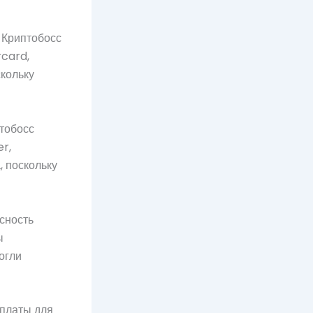
 Криптобосс
rcard,
скольку
тобосс
er,
, поскольку
сность
ы
огли
оплаты для